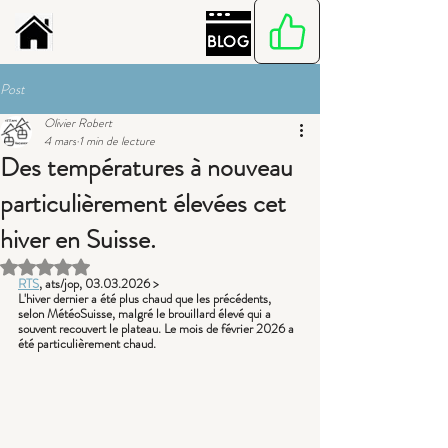
Post
Olivier Robert
4 mars
1 min de lecture
Des températures à nouveau
particulièrement élevées cet
hiver en Suisse.
Noté NaN étoiles sur 5.
RTS
, ats/jop, 03.03.2026 >
L'hiver dernier a été plus chaud que les précédents, 
selon MétéoSuisse, malgré le brouillard élevé qui a 
souvent recouvert le plateau. Le mois de février 2026 a 
été particulièrement chaud.