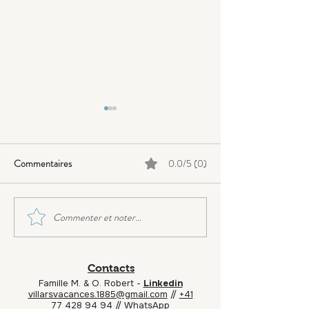
Commentaires
0.0/5 (0)
Commenter et noter...
Petite visite à ChamoDisney
Mauvaise nouvelle
(balançAIR) !
Diablerets (3): la
annulé le permis de
Contacts
restaurant porté p
Famille M. & O. Robert -
Linkedin
360.
villarsvacances.1885@gmail.com
//
+41
77 428 94 94
//
WhatsApp