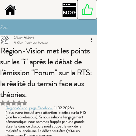
Post
Olivier Robert
11 févr.
2 min de lecture
Région-Vision met les points
sur les "i" après le débat de
l'émission "Forum" sur la RTS:
la réalité du terrain face aux
théories.
Noté NaN étoiles sur 5.
Région-Vision, page Facebook,
 11.02.2025 >
Nous avons écouté avec attention le débat sur la RTS 
(voir lien ci-dessous). Si nous saluons l'engagement 
démocratique, nous sommes frappés par une grande 
absente dans ce discours médiatique : la voix de la 
majorité silencieuse. 
Le débat peut être (re)vu en 
cliquant sur l'image ci-dessous.