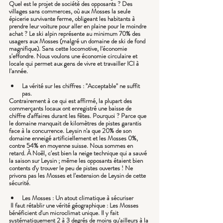
Quel est le projet de société des opposants ? Des 
villages sans commerces, où aux Mosses la seule 
épicerie survivante ferme, obligeant les habitants à 
prendre leur voiture pour aller en plaine pour le moindre 
achat ? Le ski alpin représente au minimum 70% des 
usagers aux Mosses (malgré un domaine de ski de fond 
magnifique). Sans cette locomotive, l'économie 
s'effondre. Nous voulons une économie circulaire et 
locale qui permet aux gens de vivre et travailler ICI à 
l'année.
La vérité sur les chiffres : "Acceptable" ne suffit 
pas. 
Contrairement à ce qui est affirmé, la plupart des 
commerçants locaux ont enregistré une baisse de 
chiffre d'affaires durant les fêtes. Pourquoi ? Parce que 
le domaine manquait de kilomètres de pistes garantis 
face à la concurrence. Leysin n'a que 20% de son 
domaine enneigé artificiellement et les Mosses 0%, 
contre 54% en moyenne suisse. Nous sommes en 
retard. À Noël, c'est bien la neige technique qui a sauvé 
la saison sur Leysin ; même les opposants étaient bien 
contents d'y trouver le peu de pistes ouvertes ! Ne 
privons pas les Mosses et l'extension de Leysin de cette 
sécurité.
Les Mosses : Un atout climatique à sécuriser
 Il faut rétablir une vérité géographique : Les Mosses 
bénéficient d'un microclimat unique. Il y fait 
systématiquement 2 à 3 degrés de moins qu'ailleurs à la 