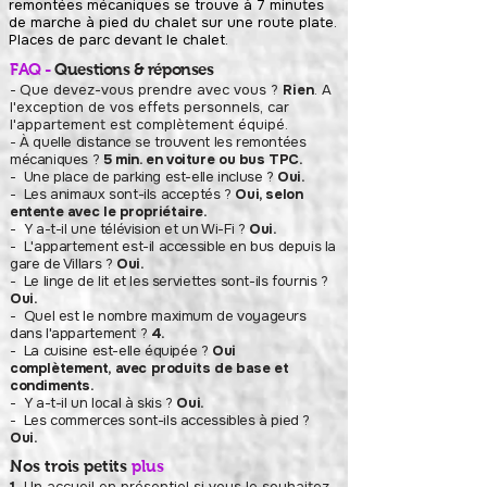
remontées mécaniques se trouve à 7 minutes
de marche à pied du chalet sur une route plate.
Places de parc devant le chalet.
FAQ -
Questions & réponses
-
Que devez-vous prendre avec vous ?
Rien
. A
l'exception de vos effets personnels, car
l'appartement est complètement équipé.
- À quelle distance se trouvent les remontées
mécaniques ?
5 min. en voiture ou bus TPC.
- Une place de parking est-elle incluse ?
Oui.
- Les animaux sont-ils acceptés ?
Oui, selon
entente avec le propriétaire.
- Y a-t-il une télévision et un Wi-Fi ?
Oui.
- L'appartement est-il accessible en bus depuis la
gare de Villars ?
Oui.
- Le linge de lit et les serviettes sont-ils fournis ?
Oui.
- Quel est le nombre maximum de voyageurs
dans l'appartement ?
4.
- La cuisine est-elle équipée ?
Oui
complètement, avec produits de base et
condiments.
- Y a-t-il un local à skis ?
Oui.
- Les commerces sont-ils accessibles à pied ?
Oui.
Nos trois petits
plus
1.
Un accueil en présentiel si vous le souhaitez